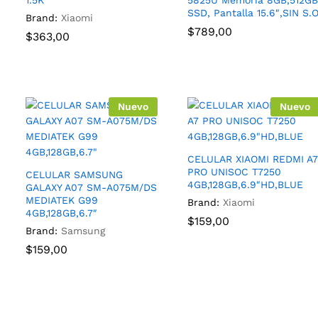
1.5K
5825U Memoria 8GB,512GB
SSD, Pantalla 15.6″,SIN S.
Brand:
Xiaomi
$
789,00
$
363,00
Nuevo
Nuevo
CELULAR XIAOMI REDMI A7
PRO UNISOC T7250
CELULAR SAMSUNG
4GB,128GB,6.9″HD,BLUE
GALAXY A07 SM-A075M/DS
MEDIATEK G99
Brand:
Xiaomi
4GB,128GB,6.7″
$
159,00
Brand:
Samsung
$
159,00