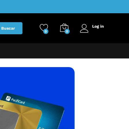
Log in
Buscar
0
0