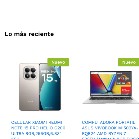
A todo el ecuador
de prod
Lo más reciente
Nuevo
Nuevo
CELULAR XIAOMI REDMI
COMPUTADORA PORTÁTIL
NOTE 15 PRO HELIO G200
ASUS VIVOBOOK M1502YA-
ULTRA 8GB,256GB,6.83″
BQ824 AMD RYZEN 7