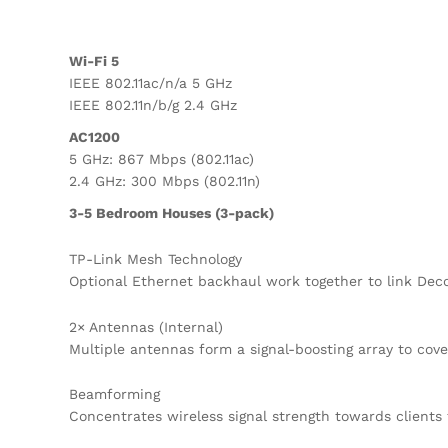
Wi-Fi 5
IEEE 802.11ac/n/a 5 GHz
IEEE 802.11n/b/g 2.4 GHz
AC1200
5 GHz: 867 Mbps (802.11ac)
2.4 GHz: 300 Mbps (802.11n)
3-5 Bedroom Houses (3-pack)
TP-Link Mesh Technology
Optional Ethernet backhaul work together to link Deco
2× Antennas (Internal)
Multiple antennas form a signal-boosting array to cove
Beamforming
Concentrates wireless signal strength towards clients