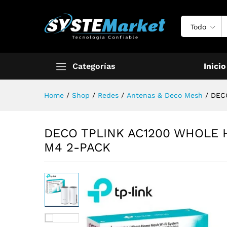
Todo
Categorías
Inicio
Home
/
Shop
/
Redes
/
Antenas & Deco Mesh
/
DEC
DECO TPLINK AC1200 WHOLE
M4 2-PACK