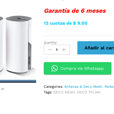
Garantía de 6 meses
12 cuotas de $ 9.00
Quantity:
DECO
Añadir al car
TPLINK
AC1200
WHOLE
HOME
Compra vía Whatsapp
MESH
2
PACK
Categories:
Antenas & Deco Mesh
,
Rede
DECO
 in
Tags:
DECO MESH
,
DECO TPLINK
M4
2-
PACK
quantity