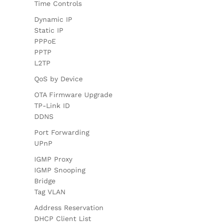
Time Controls
Dynamic IP
Static IP
PPPoE
PPTP
L2TP
QoS by Device
OTA Firmware Upgrade
TP-Link ID
DDNS
Port Forwarding
UPnP
IGMP Proxy
IGMP Snooping
Bridge
Tag VLAN
Address Reservation
DHCP Client List