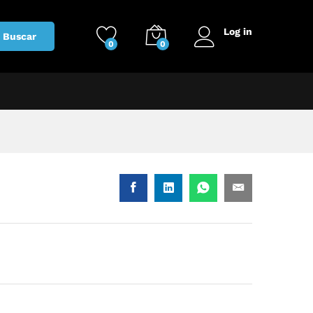
Log in
Buscar
0
0