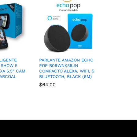
LIGENTE
PARLANTE AMAZON ECHO
 SHOW 5
POP B09WNK39JN
XA 5.5″ CAM
COMPACTO ALEXA, WIFI, 5
HARCOAL
BLUETOOTH, BLACK (6M)
$
64,00