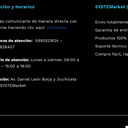
ción y horarios
SYSTEMarket |
es comunicarte de manera directa con
Envío totalment
tros haciendo clic aquí:
Contactar
Garantía de ent
Productos 100% o
ros de atención:
0992521824 –
Soporte técnico 
928407
Compra fácil, rá
rio de atención:
Lunes a viernes: 09:00 a
 – 15:00 a 19:00
cción:
Av. Daniel León Borja y Duchicela
. SYSTEMarket