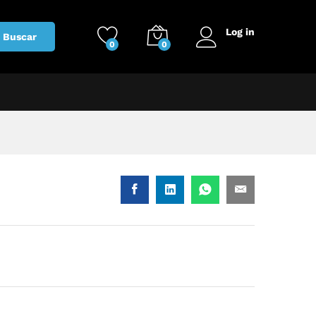
Log in
Buscar
0
0