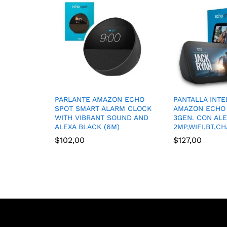
PARLANTE AMAZON ECHO
PANTALLA INTE
SPOT SMART ALARM CLOCK
AMAZON ECHO
WITH VIBRANT SOUND AND
3GEN. CON ALE
ALEXA BLACK (6M)
2MP,WIFI,BT,C
$
102,00
$
127,00