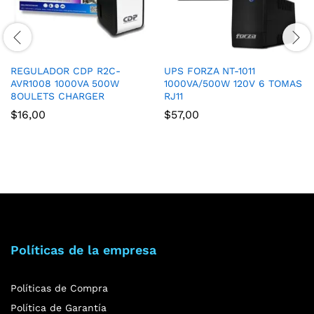
REGULADOR CDP R2C-
UPS FORZA NT-1011
AVR1008 1000VA 500W
1000VA/500W 120V 6 TOMAS
8OULETS CHARGER
RJ11
$
16,00
$
57,00
Políticas de la empresa
Políticas de Compra
Política de Garantía