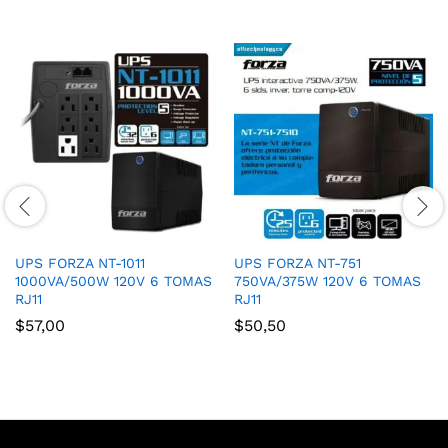
UPS FORZA NT-1011
UPS FORZA NT-751
1000VA/500W 120V 6 TOMAS
750VA/375W 120V 6 TOMAS
RJ11
RJ11
$
57,00
$
50,50