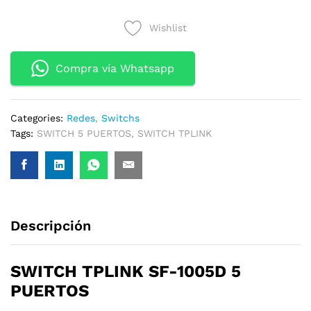
5
Wishlist
PUERTOS
ETHERNET
100-
Compra vía Whatsapp
100
quantity
Categories:
Redes
,
Switchs
Tags:
SWITCH 5 PUERTOS
,
SWITCH TPLINK
Descripción
SWITCH TPLINK SF-1005D 5
PUERTOS