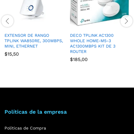
EXTENSOR DE RANGO
DECO TPLINK AC1300
TPLINK WA850RE, 300MBPS,
WHOLE HOME-M5-3
MINI, ETHERNET
AC1300MBPS KIT DE 3
ROUTER
$
15,50
$
185,00
Políticas de la empresa
Políticas de Compra