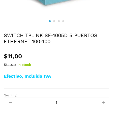
SWITCH TPLINK SF-1005D 5 PUERTOS
ETHERNET 100-100
$
11,00
Status:
In stock
Efectivo, Incluido IVA
Quantity:
SWITCH
TPLINK
SF-
1005D