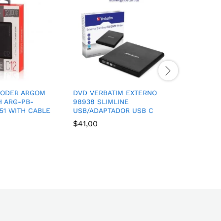
PODER ARGOM
DVD VERBATIM EXTERNO
ESTACIO
H ARG-PB-
98938 SLIMLINE
STEREN 
451 WITH CABLE
USB/ADAPTADOR USB C
10 EN 1
$
41,00
$
42,00