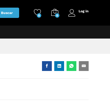
Log in
Buscar
0
0