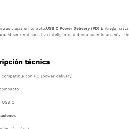
ntras viajas en tu auto.
USB C Power Delivery (PD)
Entrega hasta 
ura. Al ser un dispositivo inteligente, detecta cuando un móvil ti
ripción técnica
 compatible con PD (power delivery)
compacto
r USB C
caciones
ción: 12 – 24 V—