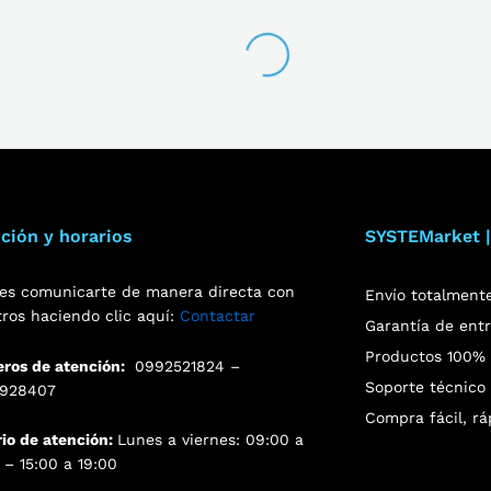
ción y horarios
SYSTEMarket |
es comunicarte de manera directa con
Envío totalment
tros haciendo clic aquí:
Contactar
Garantía de ent
Productos 100% o
ros de atención:
0992521824 –
Soporte técnico 
928407
Compra fácil, rá
rio de atención:
Lunes a viernes: 09:00 a
 – 15:00 a 19:00