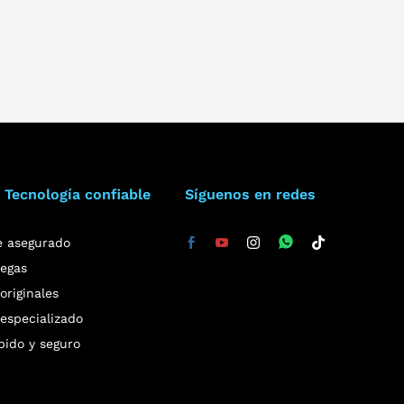
 Tecnología confiable
Síguenos en redes
e asegurado
regas
riginales
especializado
pido y seguro