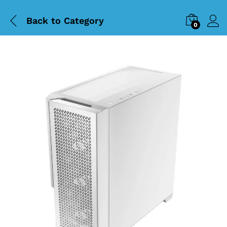
Back to
Category
0