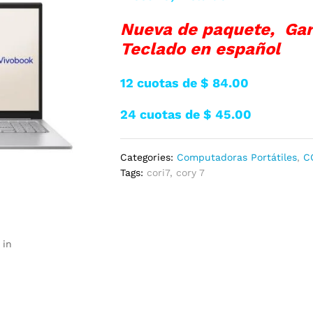
Nueva de paquete, Gar
Teclado en español
12 cuotas de $ 84.00
24 cuotas de $ 45.00
Categories:
Computadoras Portátiles
,
C
Tags:
cori7
,
cory 7
 in