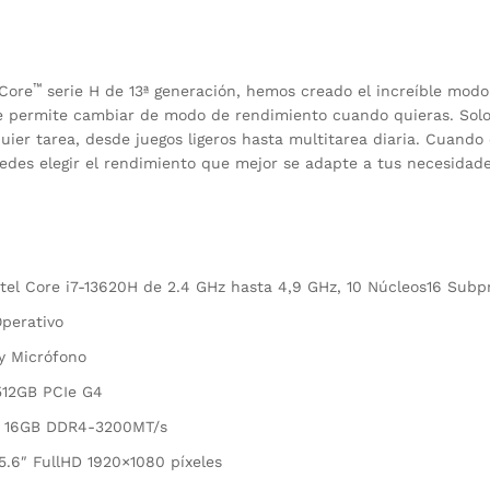
™
Core
serie H de 13ª generación, hemos creado el increíble mod
e permite cambiar de modo de rendimiento cuando quieras. Solo
uier tarea, desde juegos ligeros hasta multitarea diaria. Cuando
uedes elegir el rendimiento que mejor se adapte a tus necesidade
tel Core i7-13620H de 2.4 GHz hasta 4,9 GHz, 10 Núcleos16 Sub
perativo
 Micrófono
512GB PCIe G4
 16GB DDR4-3200MT/s
5.6″ FullHD 1920×1080 píxeles