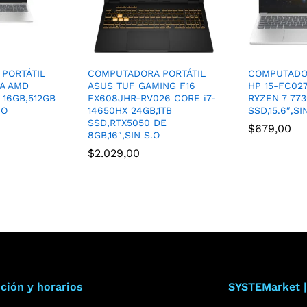
PORTÁTIL
COMPUTADORA PORTÁTIL
COMPUTADOR
LA AMD
ASUS TUF GAMING F16
HP 15-FC02
 16GB,512GB
FX608JHR-RV026 CORE i7-
RYZEN 7 773
.O
14650HX 24GB,1TB
SSD,15.6″,SI
SSD,RTX5050 DE
$
679,00
8GB,16″,SIN S.O
$
2.029,00
ción y horarios
SYSTEMarket |