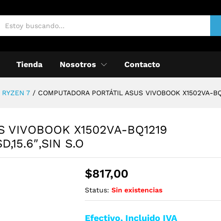
Tienda
Nosotros
Contacto
/ RYZEN 7
/
COMPUTADORA PORTÁTIL ASUS VIVOBOOK X1502VA-BQ12
 VIVOBOOK X1502VA-BQ1219
,15.6″,SIN S.O
$
817,00
Status:
Sin existencias
Efectivo, Incluido IVA