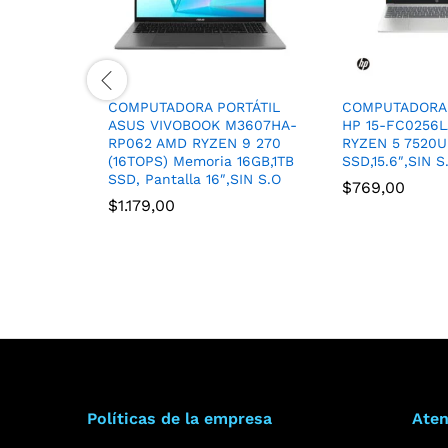
COMPUTADORA PORTÁTIL
COMPUTADORA 
ASUS VIVOBOOK M3607HA-
HP 15-FC0256
RP062 AMD RYZEN 9 270
RYZEN 5 7520U
(16TOPS) Memoria 16GB,1TB
SSD,15.6″,SIN S
SSD, Pantalla 16″,SIN S.O
$
769,00
$
1.179,00
Políticas de la empresa
Aten