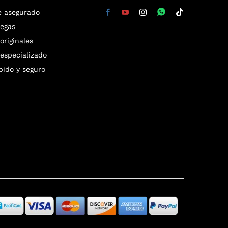
e asegurado
regas
riginales
especializado
pido y seguro