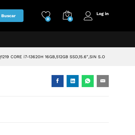
Log in
Buscar
0
0
19 CORE i7-13620H 16GB,512GB SSD,15.6″,SIN S.O