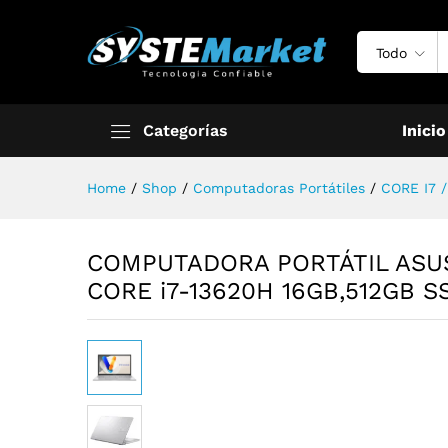
Todo
Categorías
Inicio
Home
/
Shop
/
Computadoras Portátiles
/
CORE I7 
COMPUTADORA PORTÁTIL ASUS
CORE i7-13620H 16GB,512GB SSD