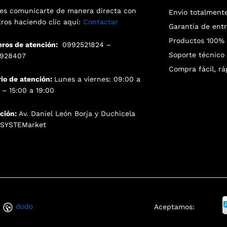
es comunicarte de manera directa con
Envío totalment
tros haciendo clic aquí:
Contactar
Garantía de ent
Productos 100% o
ros de atención:
0992521824 –
Soporte técnico 
928407
Compra fácil, rá
rio de atención:
Lunes a viernes: 09:00 a
 – 15:00 a 19:00
cción:
Av. Daniel León Borja y Duchicela
. SYSTEMarket
a
dodo
Aceptamos: