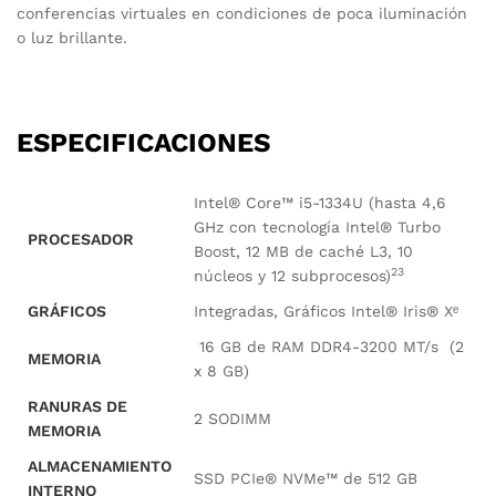
conferencias virtuales en condiciones de poca iluminación
o luz brillante.
ESPECIFICACIONES
Intel® Core™ i5-1334U (hasta 4,6
GHz con tecnología Intel® Turbo
PROCESADOR
Boost, 12 MB de caché L3, 10
2
3
núcleos y 12
subprocesos)
GRÁFICOS
Integradas, Gráficos Intel® Iris® Xᵉ
16 GB de RAM DDR4-3200 MT/s (2
MEMORIA
x 8 GB)
RANURAS DE
2 SODIMM
MEMORIA
ALMACENAMIENTO
SSD PCIe® NVMe™ de 512 GB
INTERNO