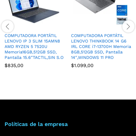
COMPUTADORA PORTÁTIL
COMPUTADORA PORTÁTIL
LENOVO IP 3 SLIM 15AMN8
LENOVO THINKBOOK 14 G6
AMD RYZEN 5 7520U
IRL CORE i7-13700H Memoria
Memoria16GB,512GB SSD,
8GB,512GB SSD, Pantalla
Pantalla 15.6″TACTIL,SIN S.O
14″,WINDOWS 11 PRO
$
835,00
$
1.099,00
Políticas de la empresa