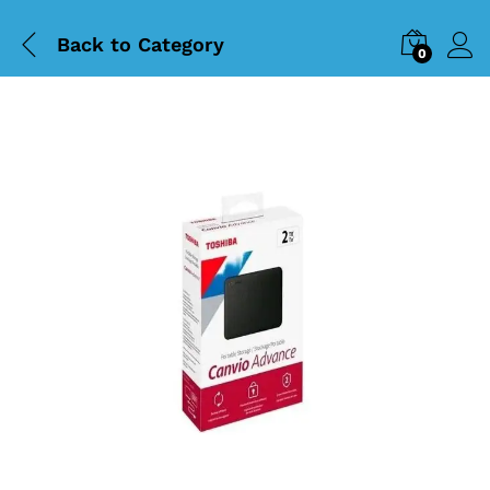
Back to
Category
0