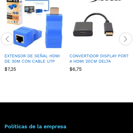
EXTENSOR DE SEÑAL HDMI
CONVERTIDOR DISPLAY PORT
DE 30M CON CABLE UTP
A HDMI 20CM DELTA
$
7,25
$
6,75
Políticas de la empresa