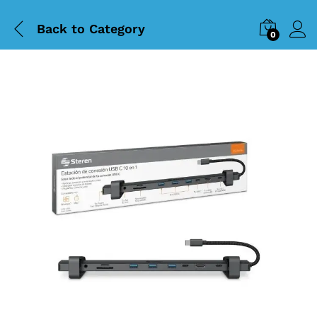
Back to
Category
0