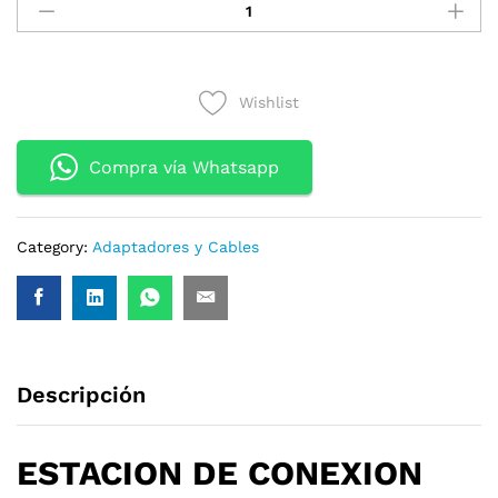
DE
CONEXION
STEREN
COM-
Wishlist
4755
USB
C
Compra vía Whatsapp
10
EN
1
Category:
Adaptadores y Cables
quantity
Descripción
ESTACION DE CONEXION