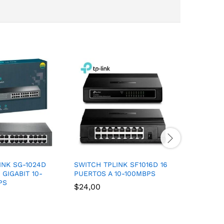
INK SG-1024D
SWITCH TPLINK SF1016D 16
EXTENSO
GIGABIT 10-
PUERTOS A 10-100MBPS
EXTERIOR
PS
300MB-s 
$
24,00
$
49,00