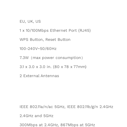
EU, UK, US
1 x 10/100Mbps Ethernet Port (RJ45)
WPS Button, Reset Button
100-240V~50/60Hz
7.3W（max power consumption）
3.1 x 3.0 x 3.0 in. (80 x 78 x 77mm)
2 External Antennas
IEEE 802.11a/n/ac 5GHz, IEEE 802.11b/g/n 2.4GHz
2.4GHz and 5GHz
300Mbps at 2.4GHz, 867Mbps at 5GHz