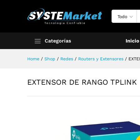
Todo
Categorías
Inicio
Home
/
Shop
/
Redes
/
Routers y Extensores
/
EXTE
EXTENSOR DE RANGO TPLINK R