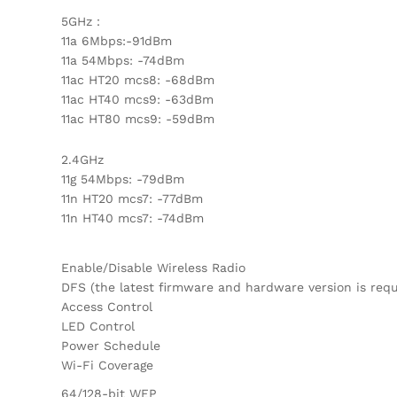
5GHz：
11a 6Mbps:-91dBm
11a 54Mbps: -74dBm
11ac HT20 mcs8: -68dBm
11ac HT40 mcs9: -63dBm
11ac HT80 mcs9: -59dBm
2.4GHz
11g 54Mbps: -79dBm
11n HT20 mcs7: -77dBm
11n HT40 mcs7: -74dBm
Enable/Disable Wireless Radio
DFS (the latest firmware and hardware version is requ
Access Control
LED Control
Power Schedule
Wi-Fi Coverage
64/128-bit WEP