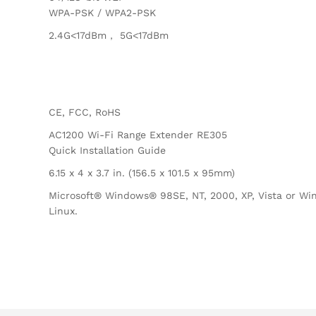
WPA-PSK / WPA2-PSK
2.4G<17dBm， 5G<17dBm
CE, FCC, RoHS
AC1200 Wi-Fi Range Extender RE305
Quick Installation Guide
6.15 x 4 x 3.7 in. (156.5 x 101.5 x 95mm)
Microsoft® Windows® 98SE, NT, 2000, XP, Vista or Wi
Linux.