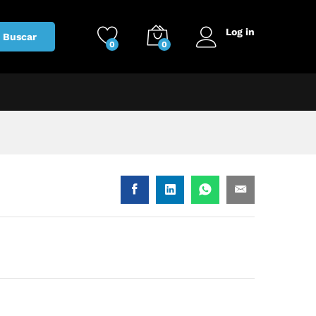
Log in
Buscar
0
0