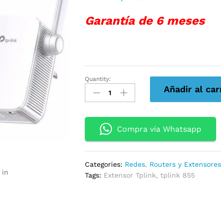
Garantía de 6 meses
Quantity:
EXTENSOR
Añadir al car
DE
RANGO
TPLINK
WA855RE
Compra vía Whatsapp
300MBPS
2ANTENAS
quantity
Categories:
Redes
,
Routers y Extensore
 in
Tags:
Extensor Tplink
,
tplink 855