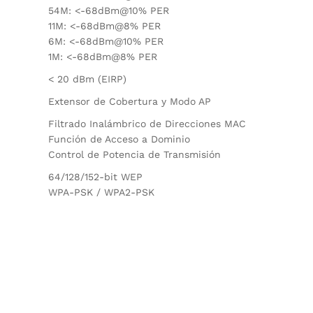
54M: <-68dBm@10% PER
11M: <-68dBm@8% PER
6M: <-68dBm@10% PER
1M: <-68dBm@8% PER
< 20 dBm (EIRP)
Extensor de Cobertura y Modo AP
Filtrado Inalámbrico de Direcciones MAC
Función de Acceso a Dominio
Control de Potencia de Transmisión
64/128/152-bit WEP
WPA-PSK / WPA2-PSK