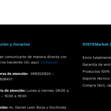
ción y horarios
SYSTEMarket |
es comunicarte de manera directa con
Envío totalment
tros haciendo clic aquí:
Contactar
Garantía de ent
Productos 100% o
ros de atención:
0992521824 –
Soporte técnico 
928407
Compra fácil, rá
rio de atención:
Lunes a viernes: 09:00 a
 – 15:00 a 19:00
cción:
Av. Daniel León Borja y Duchicela