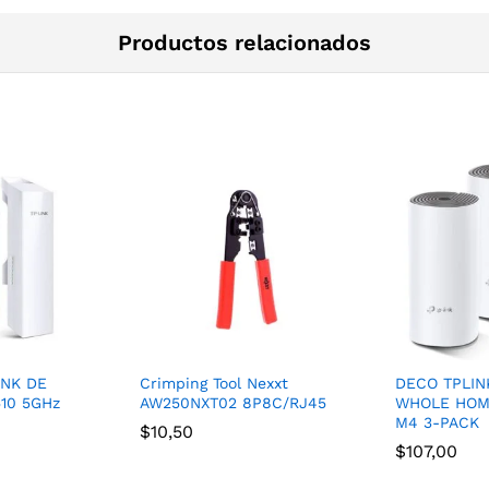
Productos relacionados
INK DE
Crimping Tool Nexxt
DECO TPLIN
10 5GHz
AW250NXT02 8P8C/RJ45
WHOLE HOM
M4 3-PACK
$
10,50
$
107,00