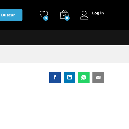
Log in
Buscar
0
0