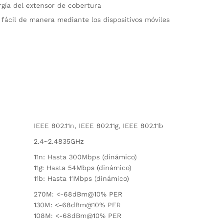
rgía del extensor de cobertura
 fácil de manera mediante los dispositivos móviles
IEEE 802.11n, IEEE 802.11g, IEEE 802.11b
2.4~2.4835GHz
11n: Hasta 300Mbps (dinámico)
11g: Hasta 54Mbps (dinámico)
11b: Hasta 11Mbps (dinámico)
270M: <-68dBm@10% PER
130M: <-68dBm@10% PER
108M: <-68dBm@10% PER