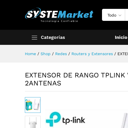
Todo
Categorías
Inicio
Home
/
Shop
/
Redes
/
Routers y Extensores
/
EXTE
EXTENSOR DE RANGO TPLINK
2ANTENAS