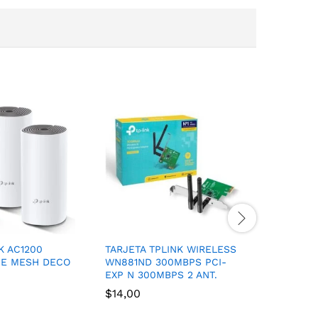
K AC1200
TARJETA TPLINK WIRELESS
ROUTER 
E MESH DECO
WN881ND 300MBPS PCI-
300MBPS 
EXP N 300MBPS 2 ANT.
5dBI
$
14,00
$
16,50