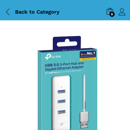
Back to
Category
0