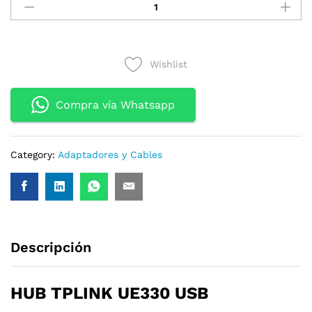
TPLINK
UE330
USB
2EN1
Wishlist
USB
LAN
GIGABIT
Compra vía Whatsapp
quantity
Category:
Adaptadores y Cables
Descripción
HUB TPLINK UE330 USB