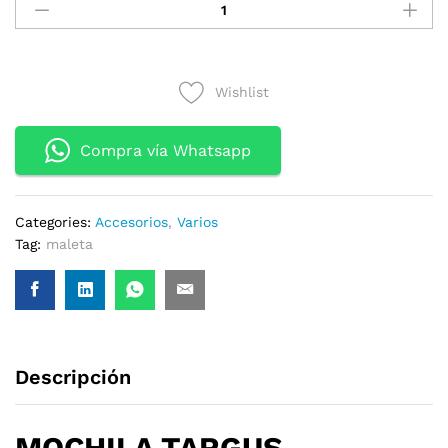
TARGUS
TBB565LP
INTELLECT
PARA
Wishlist
NOTEBOOK
15.6"
BLACK
Compra vía Whatsapp
quantity
Categories:
Accesorios
,
Varios
Tag:
maleta
Descripción
MOCHILA TARGUS