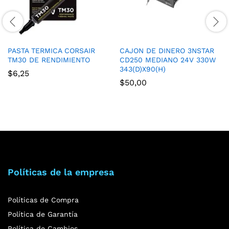
PASTA TERMICA CORSAIR
CAJON DE DINERO 3NSTAR
TM30 DE RENDIMIENTO
CD250 MEDIANO 24V 330W
343(D)X90(H)
$
6,25
$
50,00
Políticas de la empresa
Políticas de Compra
Política de Garantía
Política de Cambios