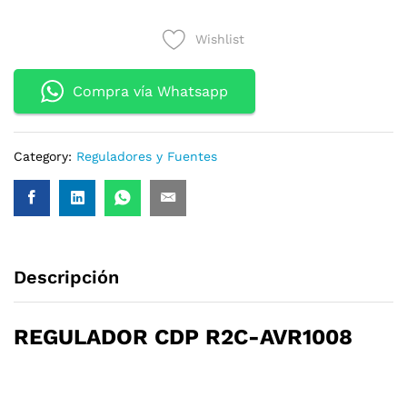
AVR1008
1000VA
Wishlist
500W
8OULETS
CHARGER
Compra vía Whatsapp
quantity
Category:
Reguladores y Fuentes
Descripción
REGULADOR CDP R2C-AVR1008