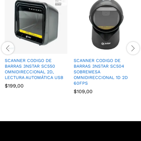
SCANNER CODIGO DE
SCANNER CODIGO DE
BARRAS 3NSTAR SC550
BARRAS 3NSTAR SC504
OMNIDIRECCIONAL 2D,
SOBREMESA
LECTURA AUTOMÁTICA USB
OMNIDIRECCIONAL 1D 2D
60FPS
$
199,00
$
109,00