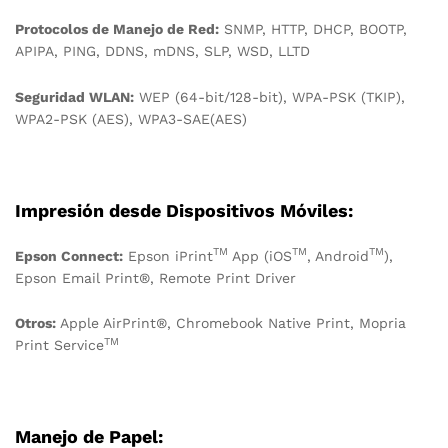
Protocolos de Manejo de Red:
SNMP, HTTP, DHCP, BOOTP,
APIPA, PING, DDNS, mDNS, SLP, WSD, LLTD
Seguridad WLAN:
WEP (64-bit/128-bit), WPA-PSK (TKIP),
WPA2-PSK (AES), WPA3-SAE(AES)
Impresión desde Dispositivos Móviles:
TM
TM
TM
Epson Connect:
Epson iPrint
App (iOS
, Android
),
Epson Email Print®, Remote Print Driver
Otros:
Apple AirPrint®, Chromebook Native Print, Mopria
TM
Print Service
Manejo de Papel: