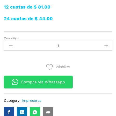
12 cuotas de $ 81.00
24 cuotas de $ 44.00
Quantity:
SISTEMA
DE
TINTA
ORIGINAL
EPSON
Wishlist
L14150
INALÁMBRICA
MULTIFUNCION
Compra vía Whatsapp
DUPLEX,FAX,COPIA,
FORMATO
A3
Category:
Impresoras
(1A
o
12000pag)