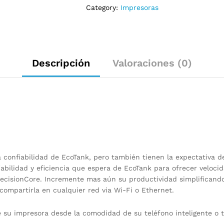
Category:
Impresoras
Escáner,
Impresora,
conexión
WIFI,
USB,
Descripción
Valoraciones (0)
Wi-
Fi
Direct,
Ethernet,
Tinta
para
6.000
páginas,
Fotos,
a confiabilidad de EcoTank, pero también tienen la expectativa d
Color
iabilidad y eficiencia que espera de EcoTank para ofrecer veloci
y
recisionCore. Incremente mas aún su productividad simplificand
B&N
ompartirla en cualquier red via Wi-Fi o Ethernet.
quantity
e su impresora desde la comodidad de su teléfono inteligente o 