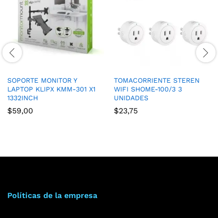
SOPORTE MONITOR Y
TOMACORRIENTE STEREN
LAPTOP KLIPX KMM-301 X1
WIFI SHOME-100/3 3
1332INCH
UNIDADES
$
59,00
$
23,75
Políticas de la empresa