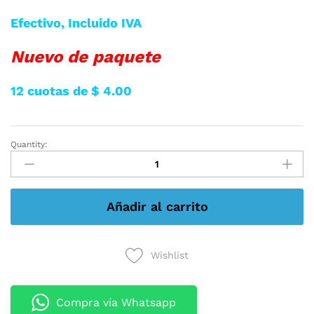
Efectivo, Incluido IVA
Nuevo
de paquete
12 cuotas de $ 4.00
Quantity:
SPLITER
HDMI
8
PUERTOS
Añadir al carrito
4Kx2K
3D
quantity
Wishlist
Compra vía Whatsapp