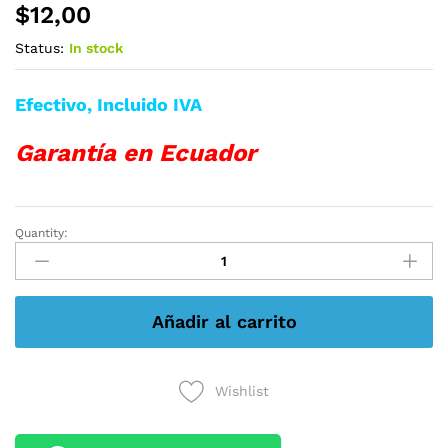
$
12,00
Status:
In stock
Efectivo, Incluido IVA
Garantía en Ecuador
Quantity:
SWITCH
TPLINK
LS1005G
5
Añadir al carrito
PUERTOS
GIGABIT
METALICO
AHORRO
Wishlist
DE
ENERGIA