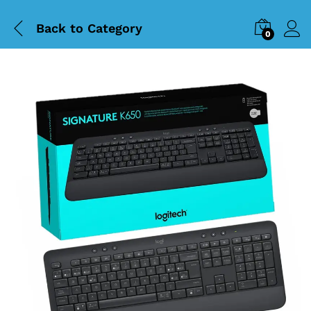
Back to
Category
0