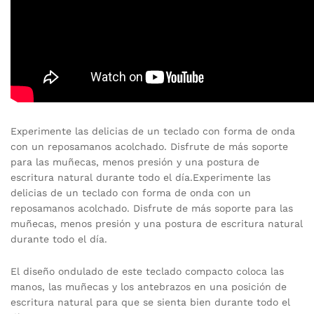
Experimente las delicias de un teclado con forma de onda
con un reposamanos acolchado. Disfrute de más soporte
para las muñecas, menos presión y una postura de
escritura natural durante todo el día.Experimente las
delicias de un teclado con forma de onda con un
reposamanos acolchado. Disfrute de más soporte para las
muñecas, menos presión y una postura de escritura natural
durante todo el día.
El diseño ondulado de este teclado compacto coloca las
manos, las muñecas y los antebrazos en una posición de
escritura natural para que se sienta bien durante todo el