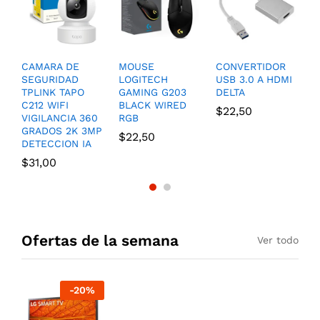
CAMARA DE
MOUSE
CONVERTIDOR
D
SEGURIDAD
LOGITECH
USB 3.0 A HDMI
A
TPLINK TAPO
GAMING G203
DELTA
H
C212 WIFI
BLACK WIRED
D
$
22,50
VIGILANCIA 360
RGB
P
GRADOS 2K 3MP
$
22,50
$
DETECCION IA
$
31,00
Ofertas de la semana
Ver todo
-
20
%