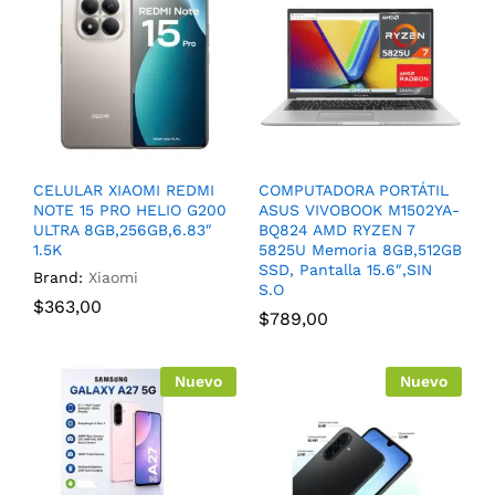
CELULAR XIAOMI REDMI
COMPUTADORA PORTÁTIL
NOTE 15 PRO HELIO G200
ASUS VIVOBOOK M1502YA-
ULTRA 8GB,256GB,6.83″
BQ824 AMD RYZEN 7
1.5K
5825U Memoria 8GB,512GB
SSD, Pantalla 15.6″,SIN
Brand:
Xiaomi
S.O
$
363,00
$
789,00
Nuevo
Nuevo