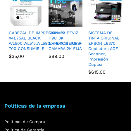
CABEZAL DE IMPRESION HP
CAMARA EZVIZ
SISTEMA DE
X4E75AL BLACK
H9C 3K
TINTA ORIGINAL
WL500,WL515,WL580,HP670,SERIES
EXTERIOR 5MP +
EPSON L6370
700 CONSUMIBLE
CAMARA 2K FIJA
Copiadora ADF,
Scanner,
$
35,00
$
89,00
Impresión
Duplex
$
615,00
Políticas de la empresa
Políticas de Compra
Política de Garantía