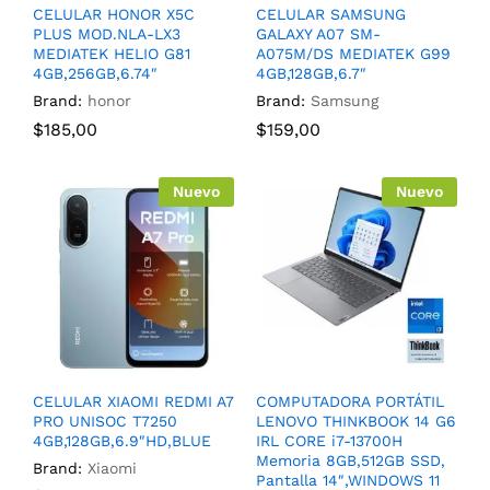
CELULAR HONOR X5C
CELULAR SAMSUNG
PLUS MOD.NLA-LX3
GALAXY A07 SM-
MEDIATEK HELIO G81
A075M/DS MEDIATEK G99
4GB,256GB,6.74″
4GB,128GB,6.7″
Brand:
honor
Brand:
Samsung
$
185,00
$
159,00
Nuevo
Nuevo
CELULAR XIAOMI REDMI A7
COMPUTADORA PORTÁTIL
PRO UNISOC T7250
LENOVO THINKBOOK 14 G6
4GB,128GB,6.9″HD,BLUE
IRL CORE i7-13700H
Memoria 8GB,512GB SSD,
Brand:
Xiaomi
Pantalla 14″,WINDOWS 11