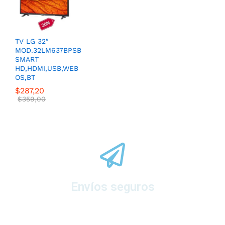
TV LG 32″
MOD.32LM637BPSB
SMART
HD,HDMI,USB,WEB
OS,BT
$
287,20
$
359,00
Envíos seguros
A todo el ecuador