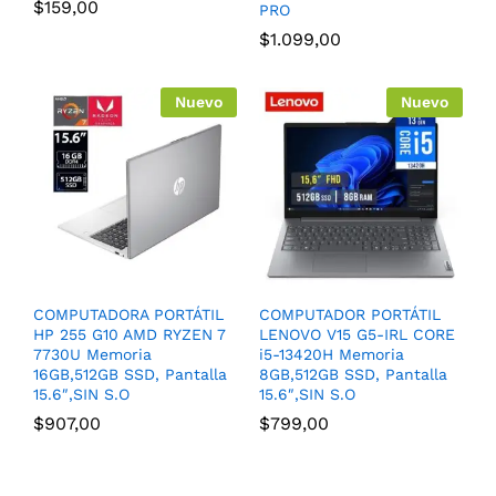
$
159,00
PRO
$
1.099,00
Nuevo
Nuevo
COMPUTADORA PORTÁTIL
COMPUTADOR PORTÁTIL
HP 255 G10 AMD RYZEN 7
LENOVO V15 G5-IRL CORE
7730U Memoria
i5-13420H Memoria
16GB,512GB SSD, Pantalla
8GB,512GB SSD, Pantalla
15.6″,SIN S.O
15.6″,SIN S.O
$
907,00
$
799,00