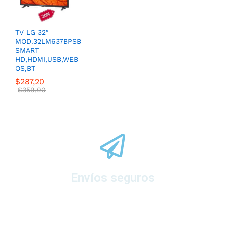
TV LG 32″
MOD.32LM637BPSB
SMART
HD,HDMI,USB,WEB
OS,BT
$
287,20
$
359,00
Envíos seguros
A todo el ecuador