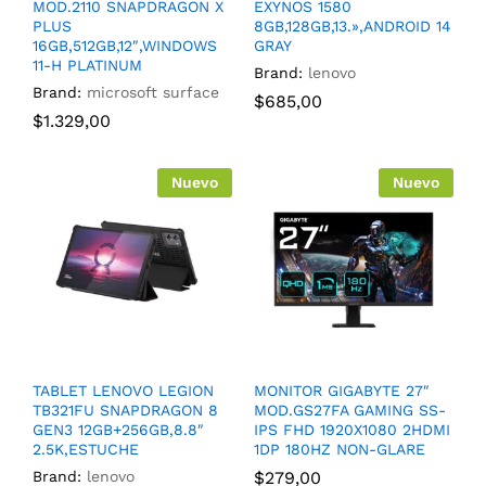
MOD.2110 SNAPDRAGON X
EXYNOS 1580
PLUS
8GB,128GB,13.»,ANDROID 14
16GB,512GB,12″,WINDOWS
GRAY
11-H PLATINUM
Brand:
lenovo
Brand:
microsoft surface
$
685,00
$
1.329,00
Nuevo
Nuevo
TABLET LENOVO LEGION
MONITOR GIGABYTE 27″
TB321FU SNAPDRAGON 8
MOD.GS27FA GAMING SS-
GEN3 12GB+256GB,8.8″
IPS FHD 1920X1080 2HDMI
2.5K,ESTUCHE
1DP 180HZ NON-GLARE
Brand:
lenovo
$
279,00