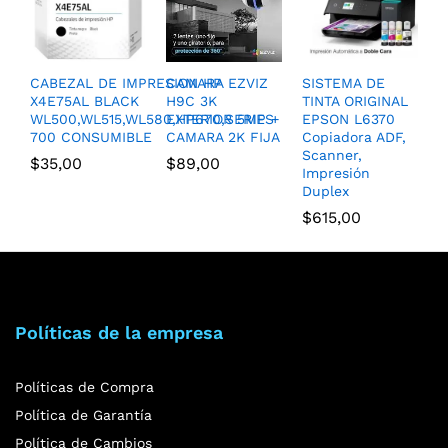
CABEZAL DE IMPRESION HP
CAMARA EZVIZ
SISTEMA DE
X4E75AL BLACK
H9C 3K
TINTA ORIGINAL
WL500,WL515,WL580,HP670,SERIES
EXTERIOR 5MP +
EPSON L6370
700 CONSUMIBLE
CAMARA 2K FIJA
Copiadora ADF,
Scanner,
$
35,00
$
89,00
Impresión
Duplex
$
615,00
Políticas de la empresa
Políticas de Compra
Política de Garantía
Política de Cambios