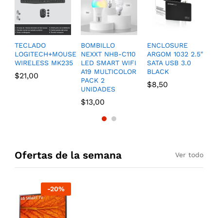
TECLADO
BOMBILLO
ENCLOSURE
C
4
LOGITECH+MOUSE
NEXXT NHB-C110
ARGOM 1032 2.5″
C
M
WIRELESS MK235
LED SMART WIFI
SATA USB 3.0
S
A19 MULTICOLOR
BLACK
C
$
21,00
PACK 2
A
$
8,50
UNIDADES
$
$
13,00
Ofertas de la semana
Ver todo
-
20
%