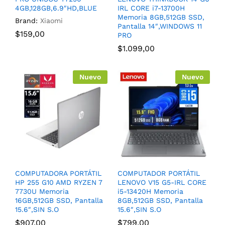
4GB,128GB,6.9″HD,BLUE
IRL CORE i7-13700H
Memoria 8GB,512GB SSD,
Brand:
Xiaomi
Pantalla 14″,WINDOWS 11
$
159,00
PRO
$
1.099,00
Nuevo
Nuevo
COMPUTADORA PORTÁTIL
COMPUTADOR PORTÁTIL
HP 255 G10 AMD RYZEN 7
LENOVO V15 G5-IRL CORE
7730U Memoria
i5-13420H Memoria
16GB,512GB SSD, Pantalla
8GB,512GB SSD, Pantalla
15.6″,SIN S.O
15.6″,SIN S.O
$
907,00
$
799,00