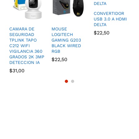
CONVERTIDOR
USB 3.0 A HDMI
DELTA
CAMARA DE
MOUSE
D
$
22,50
SEGURIDAD
LOGITECH
A
TPLINK TAPO
GAMING G203
H
C212 WIFI
BLACK WIRED
D
VIGILANCIA 360
RGB
P
GRADOS 2K 3MP
$
22,50
$
DETECCION IA
$
31,00