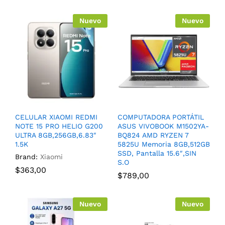
Nuevo
Nuevo
CELULAR XIAOMI REDMI
COMPUTADORA PORTÁTIL
NOTE 15 PRO HELIO G200
ASUS VIVOBOOK M1502YA-
ULTRA 8GB,256GB,6.83″
BQ824 AMD RYZEN 7
1.5K
5825U Memoria 8GB,512GB
SSD, Pantalla 15.6″,SIN
Brand:
Xiaomi
S.O
$
363,00
$
789,00
Nuevo
Nuevo