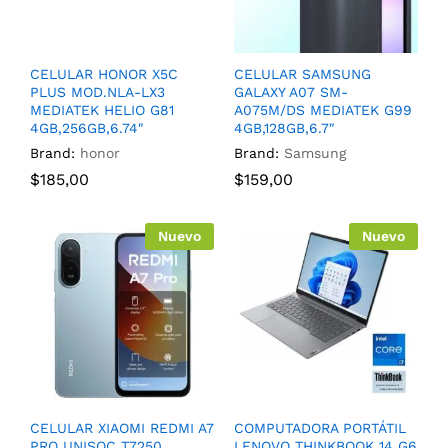
CELULAR HONOR X5C
CELULAR SAMSUNG
PLUS MOD.NLA-LX3
GALAXY A07 SM-
MEDIATEK HELIO G81
A075M/DS MEDIATEK G99
4GB,256GB,6.74″
4GB,128GB,6.7″
Brand:
honor
Brand:
Samsung
$
185,00
$
159,00
Nuevo
Nuevo
CELULAR XIAOMI REDMI A7
COMPUTADORA PORTÁTIL
PRO UNISOC T7250
LENOVO THINKBOOK 14 G6