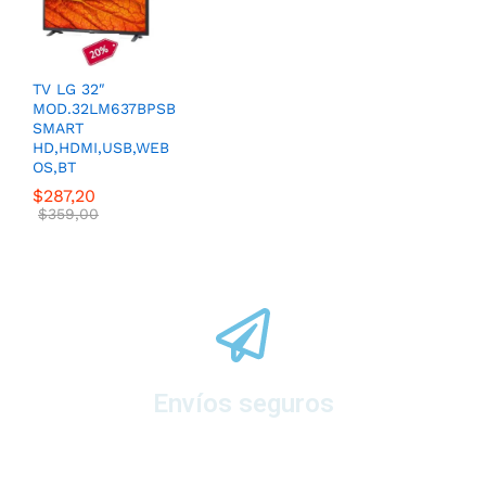
TV LG 32″
MOD.32LM637BPSB
SMART
HD,HDMI,USB,WEB
OS,BT
$
287,20
$
359,00
Envíos seguros
A todo el ecuador