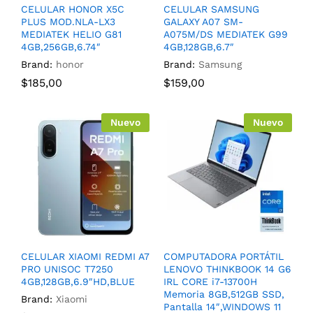
CELULAR HONOR X5C
CELULAR SAMSUNG
PLUS MOD.NLA-LX3
GALAXY A07 SM-
MEDIATEK HELIO G81
A075M/DS MEDIATEK G99
4GB,256GB,6.74″
4GB,128GB,6.7″
Brand:
honor
Brand:
Samsung
$
185,00
$
159,00
Nuevo
Nuevo
CELULAR XIAOMI REDMI A7
COMPUTADORA PORTÁTIL
PRO UNISOC T7250
LENOVO THINKBOOK 14 G6
4GB,128GB,6.9″HD,BLUE
IRL CORE i7-13700H
Memoria 8GB,512GB SSD,
Brand:
Xiaomi
Pantalla 14″,WINDOWS 11