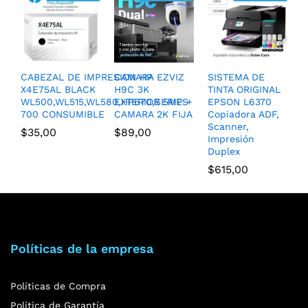
CABEZAL DE IMPRESION HP
CAMARA EZVIZ
SISTEMA DE
X4E75AL BLACK
H9C 3K
TINTA ORIGINAL
WL500,WL515,WL580,HP670,SERIES
EXTERIOR 5MP +
EPSON L6370
700 CONSUMIBLE
CAMARA 2K FIJA
Copiadora ADF,
Scanner,
$
35,00
$
89,00
Impresión
Duplex
$
615,00
Políticas de la empresa
Políticas de Compra
Política de Garantía