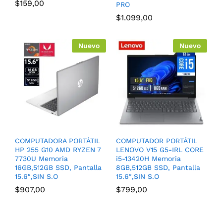
$
159,00
PRO
$
1.099,00
Nuevo
Nuevo
COMPUTADORA PORTÁTIL
COMPUTADOR PORTÁTIL
HP 255 G10 AMD RYZEN 7
LENOVO V15 G5-IRL CORE
7730U Memoria
i5-13420H Memoria
16GB,512GB SSD, Pantalla
8GB,512GB SSD, Pantalla
15.6″,SIN S.O
15.6″,SIN S.O
$
907,00
$
799,00