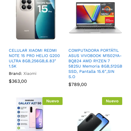
CELULAR XIAOMI REDMI
COMPUTADORA PORTÁTIL
NOTE 15 PRO HELIO G200
ASUS VIVOBOOK M1502YA-
ULTRA 8GB,256GB,6.83″
BQ824 AMD RYZEN 7
1.5K
5825U Memoria 8GB,512GB
SSD, Pantalla 15.6″,SIN
Brand:
Xiaomi
S.O
$
363,00
$
789,00
Nuevo
Nuevo