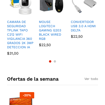
CAMARA DE
MOUSE
CONVERTIDOR
D
SEGURIDAD
LOGITECH
USB 3.0 A HDMI
A
TPLINK TAPO
GAMING G203
DELTA
H
C212 WIFI
BLACK WIRED
D
$
22,50
VIGILANCIA 360
RGB
P
GRADOS 2K 3MP
$
22,50
$
DETECCION IA
$
31,00
Ofertas de la semana
Ver todo
-
20
%