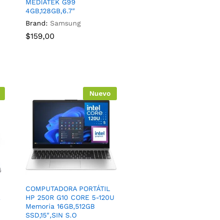
MEDIATEK G99
4GB,128GB,6.7″
Brand:
Samsung
$
159,00
Nuevo
COMPUTADORA PORTÁTIL
E
HP 250R G10 CORE 5-120U
Memoria 16GB,512GB
SSD,15″,SIN S.O