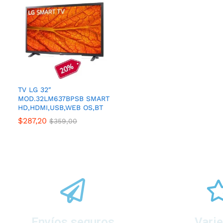
TV LG 32″
MOD.32LM637BPSB SMART
HD,HDMI,USB,WEB OS,BT
$
287,20
$
359,00
Envíos seguros
Vari