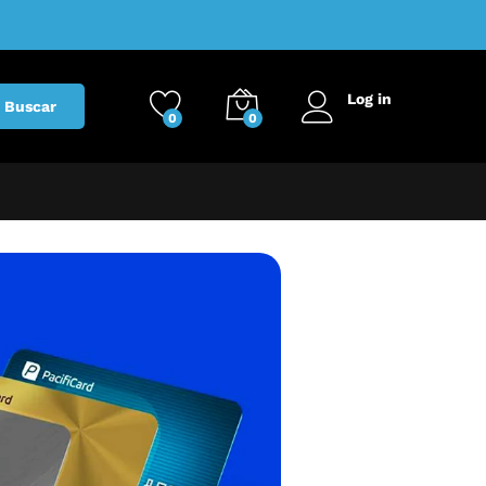
Log in
Buscar
0
0