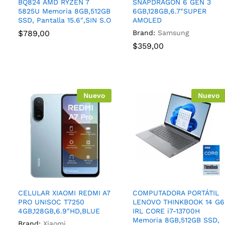
BQ824 AMD RYZEN 7
SNAPDRAGON 6 GEN 3
5825U Memoria 8GB,512GB
6GB,128GB,6.7″SUPER
SSD, Pantalla 15.6″,SIN S.O
AMOLED
$
789,00
Brand:
Samsung
$
359,00
Nuevo
Nuevo
CELULAR XIAOMI REDMI A7
COMPUTADORA PORTÁTIL
PRO UNISOC T7250
LENOVO THINKBOOK 14 G6
4GB,128GB,6.9″HD,BLUE
IRL CORE i7-13700H
Memoria 8GB,512GB SSD,
Brand:
Xiaomi