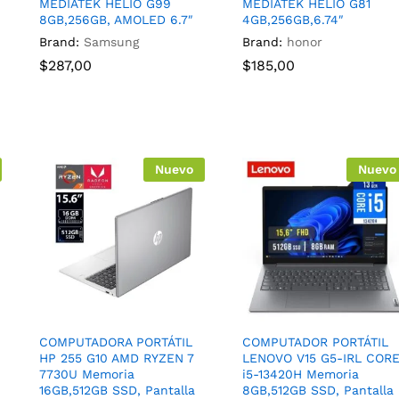
MEDIATEK HELIO G99
MEDIATEK HELIO G81
8GB,256GB, AMOLED 6.7″
4GB,256GB,6.74″
Brand:
Samsung
Brand:
honor
$
287,00
$
185,00
Nuevo
Nuevo
COMPUTADORA PORTÁTIL
COMPUTADOR PORTÁTIL
HP 255 G10 AMD RYZEN 7
LENOVO V15 G5-IRL COR
7730U Memoria
i5-13420H Memoria
16GB,512GB SSD, Pantalla
8GB,512GB SSD, Pantalla