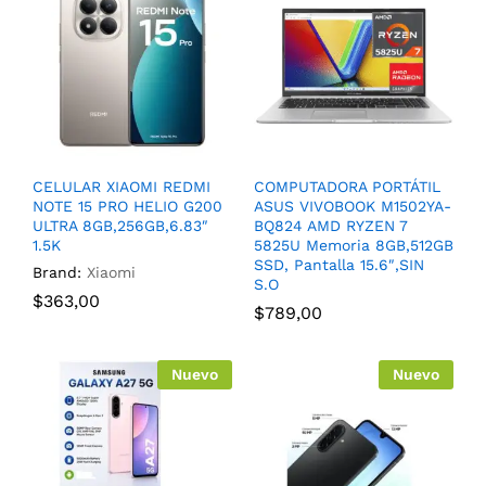
CELULAR XIAOMI REDMI
COMPUTADORA PORTÁTIL
NOTE 15 PRO HELIO G200
ASUS VIVOBOOK M1502YA-
ULTRA 8GB,256GB,6.83″
BQ824 AMD RYZEN 7
1.5K
5825U Memoria 8GB,512GB
SSD, Pantalla 15.6″,SIN
Brand:
Xiaomi
S.O
$
363,00
$
789,00
Nuevo
Nuevo