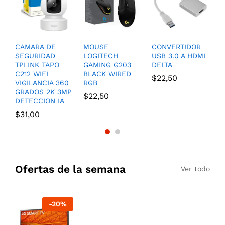
CAMARA DE
MOUSE
CONVERTIDOR
D
SEGURIDAD
LOGITECH
USB 3.0 A HDMI
A
TPLINK TAPO
GAMING G203
DELTA
H
C212 WIFI
BLACK WIRED
D
$
22,50
VIGILANCIA 360
RGB
P
GRADOS 2K 3MP
$
22,50
$
DETECCION IA
$
31,00
Ofertas de la semana
Ver todo
-
20
%