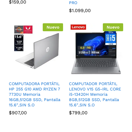
$
159,00
PRO
$
1.099,00
Nuevo
Nuevo
COMPUTADORA PORTÁTIL
COMPUTADOR PORTÁTIL
HP 255 G10 AMD RYZEN 7
LENOVO V15 G5-IRL CORE
7730U Memoria
i5-13420H Memoria
16GB,512GB SSD, Pantalla
8GB,512GB SSD, Pantalla
15.6″,SIN S.O
15.6″,SIN S.O
$
907,00
$
799,00