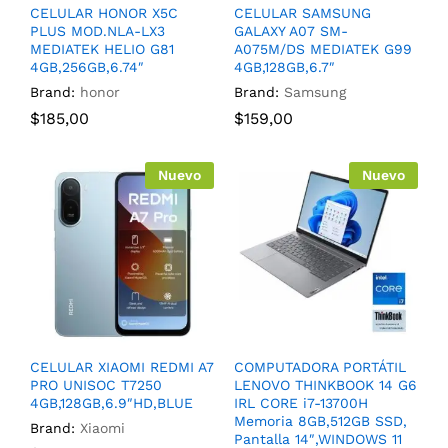
CELULAR HONOR X5C
CELULAR SAMSUNG
PLUS MOD.NLA-LX3
GALAXY A07 SM-
MEDIATEK HELIO G81
A075M/DS MEDIATEK G99
4GB,256GB,6.74″
4GB,128GB,6.7″
Brand:
honor
Brand:
Samsung
$
185,00
$
159,00
Nuevo
Nuevo
CELULAR XIAOMI REDMI A7
COMPUTADORA PORTÁTIL
PRO UNISOC T7250
LENOVO THINKBOOK 14 G6
4GB,128GB,6.9″HD,BLUE
IRL CORE i7-13700H
Memoria 8GB,512GB SSD,
Brand:
Xiaomi
Pantalla 14″,WINDOWS 11