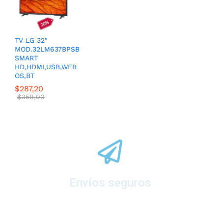
TV LG 32″
MOD.32LM637BPSB
SMART
HD,HDMI,USB,WEB
OS,BT
$
287,20
$
359,00
Envíos seguros
A todo el ecuador