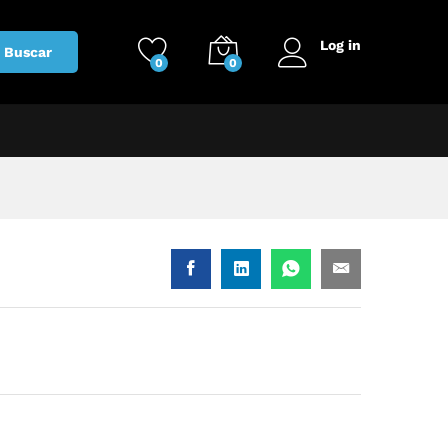
Log in
Buscar
0
0