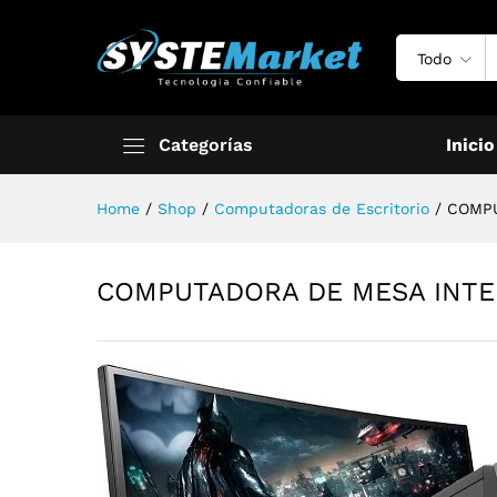
Todo
Categorías
Inicio
Home
/
Shop
/
Computadoras de Escritorio
/
COMPU
COMPUTADORA DE MESA INTE