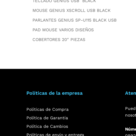
TECLADO GENIUS USB BLACK
MOUSE GENIUS XSCROLL USB BLACK
PARLANTES GENIUS SP-U115 BLACK USB
PAD MOUSE VARIOS DISEÑOS
COBERTORES 20″ PIEZAS
Políticas de la empresa
Aten
Pued
Políticas de Compra
noso
Política de Garantía
Política de Cambios
Núme
Políticas de envío y entrega
0992