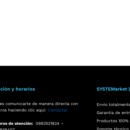
ción y horarios
SYSTEMarket |
es comunicarte de manera directa con
Envío totalment
tros haciendo clic aquí:
Contactar
Garantía de ent
Productos 100% o
ros de atención:
0992521824 –
Soporte técnico 
928407