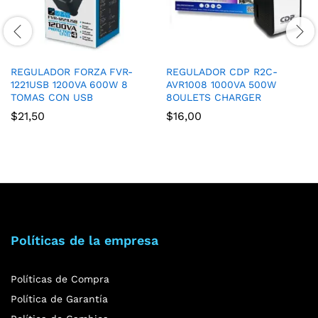
REGULADOR FORZA FVR-
REGULADOR CDP R2C-
1221USB 1200VA 600W 8
AVR1008 1000VA 500W
TOMAS CON USB
8OULETS CHARGER
$
21,50
$
16,00
Políticas de la empresa
Políticas de Compra
Política de Garantía