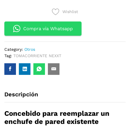
SMART
Wishlist
WIFI
2
TOMAS
Compra vía Whatsapp
quantity
Category:
Otros
Tag:
TOMACORRIENTE NEXXT
Descripción
Concebido para reemplazar un
enchufe de pared existente