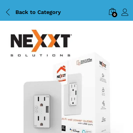
Back to
Category
0