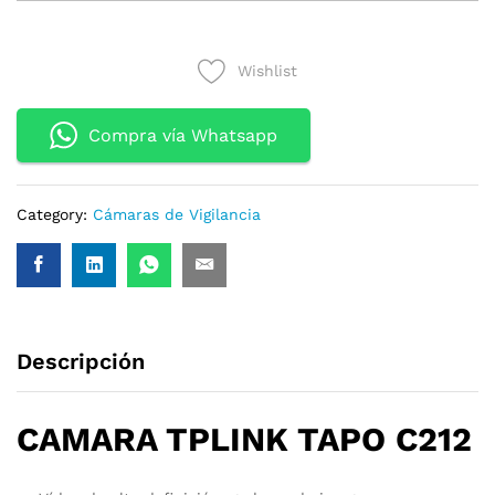
SEGURIDAD
TPLINK
TAPO
Wishlist
C212
WIFI
VIGILANCIA
Compra vía Whatsapp
360
GRADOS
2K
Category:
Cámaras de Vigilancia
3MP
DETECCION
IA
quantity
Descripción
CAMARA TPLINK TAPO C212