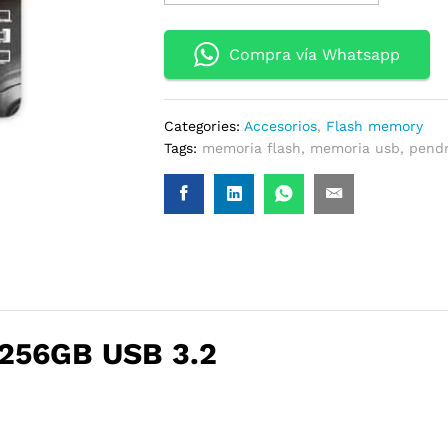
KINGSTON
256GB
USB
Compra vía Whatsapp
3.2
GEN1
DATA
Categories:
Accesorios
,
Flash memory
TRAVELER
Tags:
memoria flash
,
memoria usb
,
pendr
EXODIA
M
quantity
56GB USB 3.2