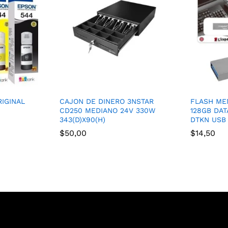
RIGINAL
CAJON DE DINERO 3NSTAR
FLASH ME
CD250 MEDIANO 24V 330W
128GB DAT
343(D)X90(H)
DTKN USB 
$
50,00
$
14,50