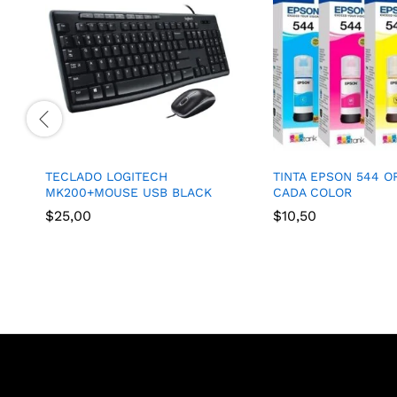
TECLADO LOGITECH
TINTA EPSON 544 O
MK200+MOUSE USB BLACK
CADA COLOR
$
25,00
$
10,50