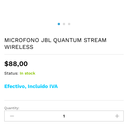
MICROFONO JBL QUANTUM STREAM
WIRELESS
$
88,00
Status:
In stock
Efectivo, Incluido IVA
Quantity:
MICROFONO
JBL
QUANTUM
STREAM