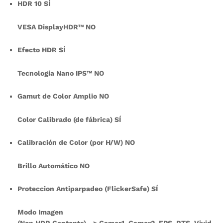
HDR 10 SÍ
VESA DisplayHDR™ NO
Efecto HDR SÍ
Tecnología Nano IPS™ NO
Gamut de Color Amplio NO
Color Calibrado (de fábrica) SÍ
Calibración de Color (por H/W) NO
Brillo Automático NO
Proteccion Antiparpadeo (FlickerSafe) SÍ
Modo Imagen
(Non HDR Contents) –> Gamer1, Gamer2, FPS, RTS, Vivid,