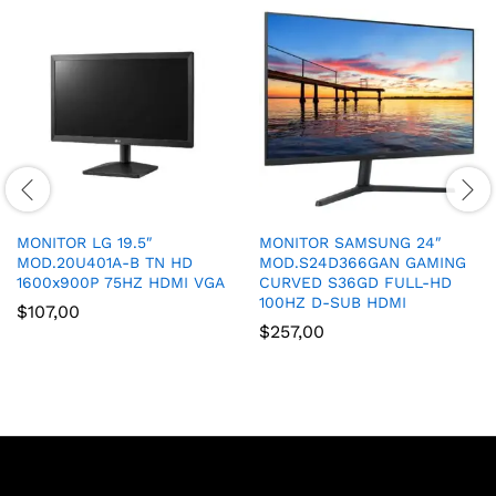
MONITOR LG 19.5″
MONITOR SAMSUNG 24″
MOD.20U401A-B TN HD
MOD.S24D366GAN GAMING
1600x900P 75HZ HDMI VGA
CURVED S36GD FULL-HD
100HZ D-SUB HDMI
$
107,00
$
257,00