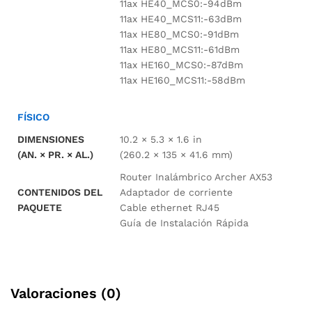
11ax HE40_MCS0:-94dBm
11ax HE40_MCS11:-63dBm
11ax HE80_MCS0:-91dBm
11ax HE80_MCS11:-61dBm
11ax HE160_MCS0:-87dBm
11ax HE160_MCS11:-58dBm
FÍSICO
DIMENSIONES
10.2 × 5.3 × 1.6 in
(AN. × PR. × AL.)
(260.2 × 135 × 41.6 mm)
Router Inalámbrico Archer AX53
CONTENIDOS DEL
Adaptador de corriente
PAQUETE
Cable ethernet RJ45
Guía de Instalación Rápida
Valoraciones (0)