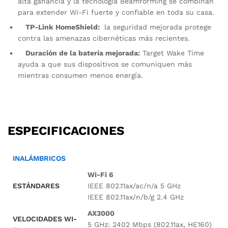
alta ganancia y la tecnología Beamforming se combinan
para extender Wi-Fi fuerte y confiable en toda su casa.
TP-Link HomeShield:
la seguridad mejorada protege
contra las amenazas cibernéticas más recientes.
Duración de la batería mejorada:
Target Wake Time
ayuda a que sus dispositivos se comuniquen más
mientras consumen menos energía.
ESPECIFICACIONES
INALÁMBRICOS
Wi-Fi 6
ESTÁNDARES
IEEE 802.11ax/ac/n/a 5 GHz
IEEE 802.11ax/n/b/g 2.4 GHz
AX3000
VELOCIDADES WI-
5 GHz: 2402 Mbps (802.11ax, HE160)