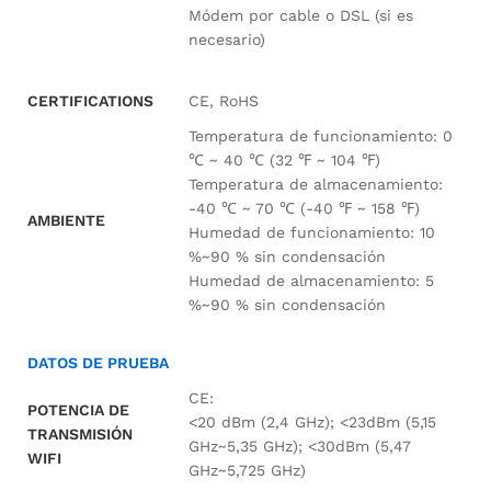
Módem por cable o DSL (si es
necesario)
CERTIFICATIONS
CE, RoHS
Temperatura de funcionamiento: 0
℃ ~ 40 ℃ (32 ℉ ~ 104 ℉)
Temperatura de almacenamiento:
-40 ℃ ~ 70 ℃ (-40 ℉ ~ 158 ℉)
AMBIENTE
Humedad de funcionamiento: 10
%~90 % sin condensación
Humedad de almacenamiento: 5
%~90 % sin condensación
DATOS DE PRUEBA
CE:
POTENCIA DE
<20 dBm (2,4 GHz); <23dBm (5,15
TRANSMISIÓN
GHz~5,35 GHz); <30dBm (5,47
WIFI
GHz~5,725 GHz)