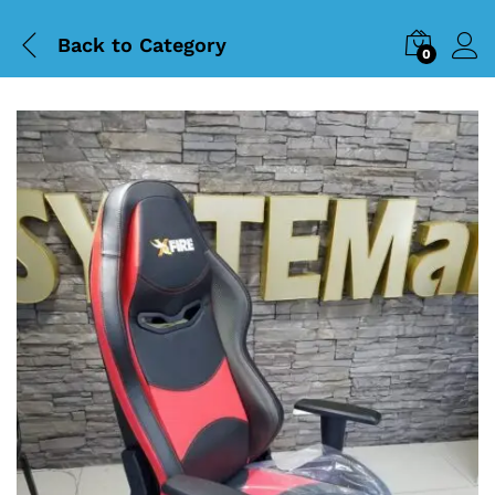
Back to
Category
0