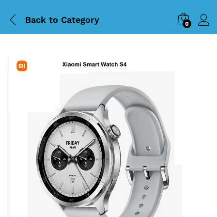
Back to
Category
0