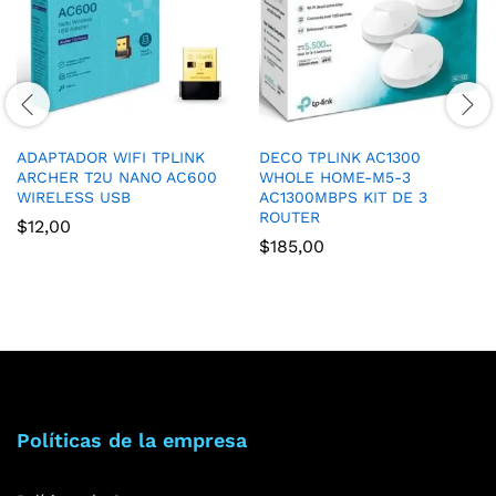
ADAPTADOR WIFI TPLINK
DECO TPLINK AC1300
ARCHER T2U NANO AC600
WHOLE HOME-M5-3
WIRELESS USB
AC1300MBPS KIT DE 3
ROUTER
$
12,00
$
185,00
Políticas de la empresa