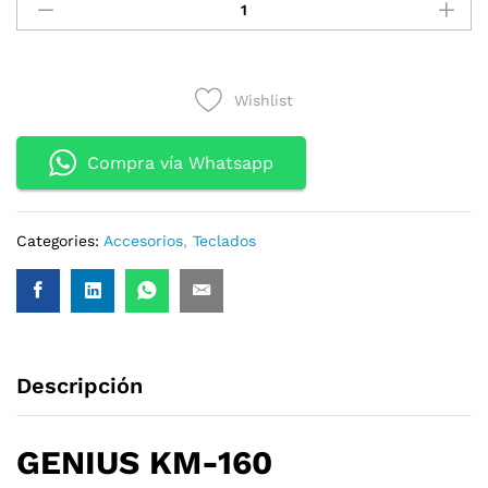
GENIUS
KM-
160
USB+MOUSE
Wishlist
BLACK
quantity
Compra vía Whatsapp
Categories:
Accesorios
,
Teclados
Descripción
GENIUS KM-160