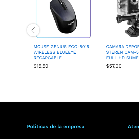
MOUSE GENIUS ECO-8015
CAMARA DEPOR
WIRELESS BLUEEYE
STEREN CAM-5
RECARGABLE
FULL HD SUME
$
15,50
$
57,00
Políticas de la empresa
Aten