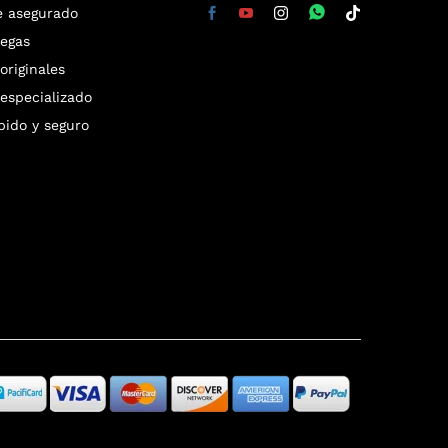
e asegurado
regas
riginales
especializado
pido y seguro