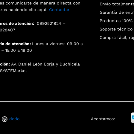
es comunicarte de manera directa con
Envío totalment
tros haciendo clic aquí:
Contactar
Garantía de ent
Productos 100% o
ros de atención:
0992521824 –
Soporte técnico 
928407
Compra fácil, rá
rio de atención:
Lunes a viernes: 09:00 a
 – 15:00 a 19:00
cción:
Av. Daniel León Borja y Duchicela
. SYSTEMarket
a
dodo
Aceptamos: