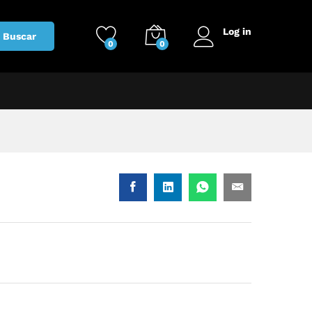
Log in
Buscar
0
0