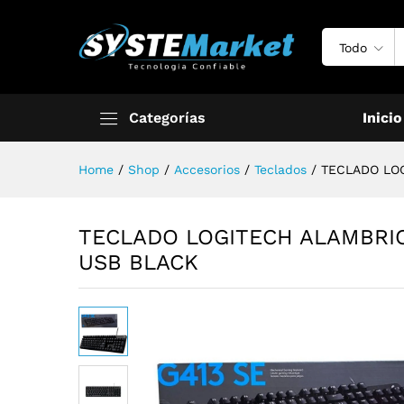
Todo
Categorías
Inicio
Home
/
Shop
/
Accesorios
/
Teclados
/
TECLADO LO
TECLADO LOGITECH ALAMBRI
USB BLACK