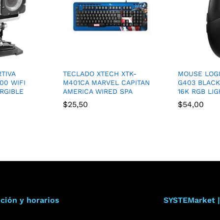
TIVA
TECLADO XTECH XTK-
MOUSE LOG
00 WIFI
M401CA MARVEL CAPITAN
G403 BLAC
RGIBLE
AMERICA WIRED SPA
16K RGB LI
$
25,50
$
54,00
ción y horarios
SYSTEMarket |