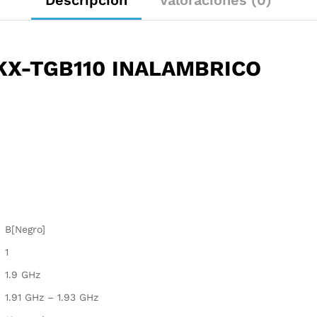
Descripción
Valoraciones (0)
KX-TGB110 INALAMBRICO
B[Negro]
1
1.9 GHz
1.91 GHz – 1.93 GHz