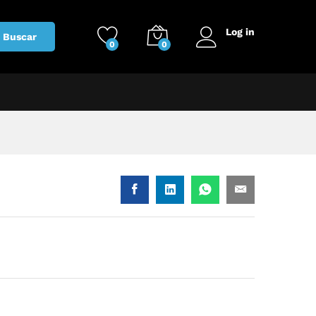
Log in
Buscar
0
0