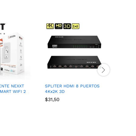
ENTE NEXXT
SPLITER HDMI 8 PUERTOS
FREIDORA
MART WIFI 2
4Kx2K 3D
DECKER 
4.5LITRO
$
31,50
$
119,00