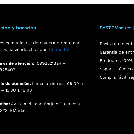
ción y horarios
SYSTEMarket |
es comunicarte de manera directa con
Envío totalment
tros haciendo clic aquí:
Contactar
Garantía de ent
Productos 100% o
ros de atención:
0992521824 –
Soporte técnico 
928407
Compra fácil, rá
rio de atención:
Lunes a viernes: 09:00 a
 – 15:00 a 19:00
cción:
Av. Daniel León Borja y Duchicela
. SYSTEMarket