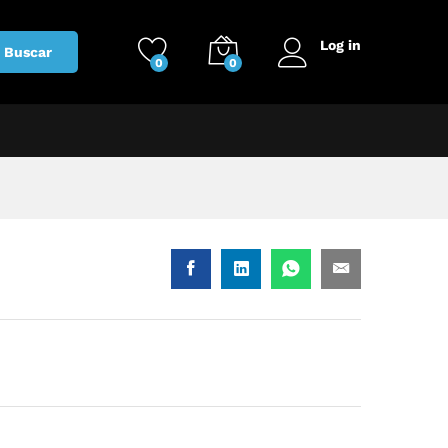
Log in
Buscar
0
0