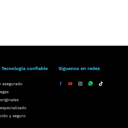
 Tecnología confiable
Síguenos en redes
e asegurado
regas
riginales
especializado
pido y seguro