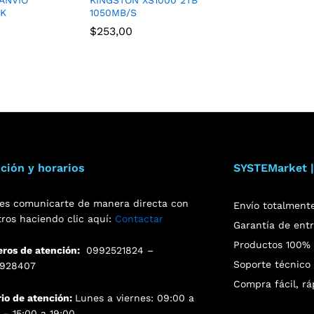
CK
1050MB/S
$
253,00
ción y horarios
SYSTEMarket |
es comunicarte de manera directa con
Envío totalment
tros haciendo clic aquí:
Contactar
Garantía de ent
Productos 100% o
ros de atención:
0992521824 –
Soporte técnico 
928407
Compra fácil, rá
rio de atención:
Lunes a viernes: 09:00 a
 – 15:00 a 19:00