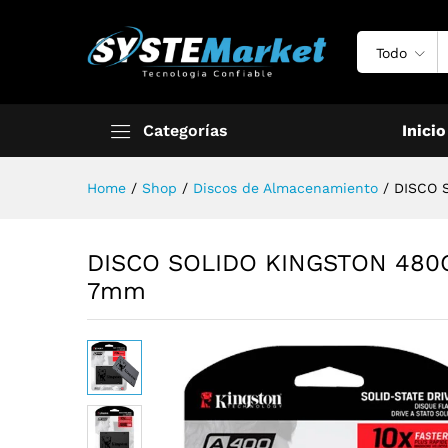
Todo
Categorías
Inicio
Home
/
Shop
/
Discos de Almacenamiento
/
DISCO 
DISCO SOLIDO KINGSTON 480G
7mm