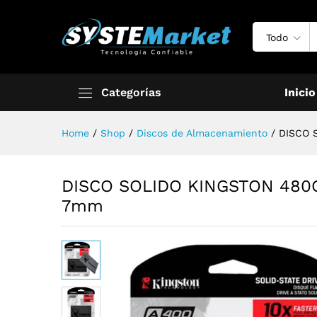
Todo
Categorías
Inicio
Home
/
Shop
/
Discos de Almacenamiento
/
DISCO 
DISCO SOLIDO KINGSTON 480G
7mm