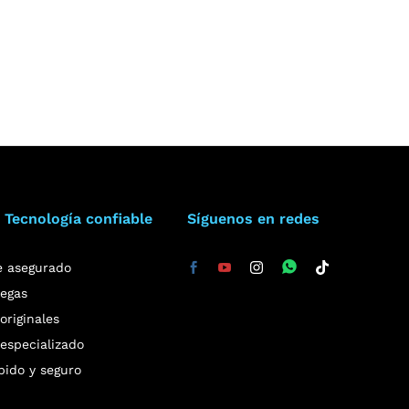
 Tecnología confiable
Síguenos en redes
e asegurado
regas
riginales
especializado
pido y seguro