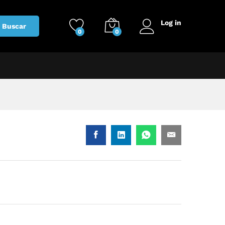
Log in
Buscar
0
0