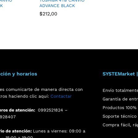
CK
ADVANCE BLACK
$
212,00
ción y horarios
SYSTEMarket |
es comunicarte de manera directa con
Envío totalment
tros haciendo clic aquí:
Contactar
Garantía de ent
Productos 100% o
ros de atención:
0992521824 –
Soporte técnico 
928407
Compra fácil, rá
rio de atención:
Lunes a viernes: 09:00 a
 – 15:00 a 19:00