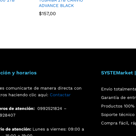
ADVANCE BLACK
$
157,00
ción y horarios
SYSTEMarket |
es comunicarte de manera directa con
Envío totalment
tros haciendo clic aquí:
Contactar
Garantía de ent
Productos 100% o
ros de atención:
0992521824 –
Soporte técnico 
928407
Compra fácil, rá
rio de atención:
Lunes a viernes: 09:00 a
 – 15:00 a 19:00