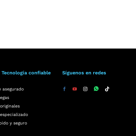
 Tecnología confiable
Síguenos en redes
e asegurado
regas
riginales
especializado
pido y seguro