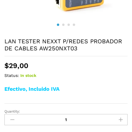
LAN TESTER NEXXT P/REDES PROBADOR
DE CABLES AW250NXT03
$
29,00
Status:
In stock
Efectivo, Incluido IVA
Quantity:
LAN
TESTER
NEXXT
P/REDES