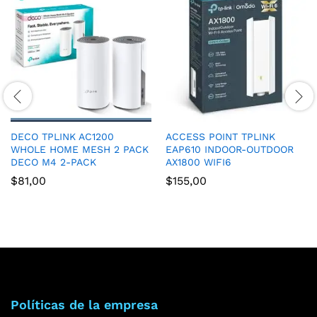
DECO TPLINK AC1200
ACCESS POINT TPLINK
WHOLE HOME MESH 2 PACK
EAP610 INDOOR-OUTDOOR
DECO M4 2-PACK
AX1800 WIFI6
$
81,00
$
155,00
Políticas de la empresa