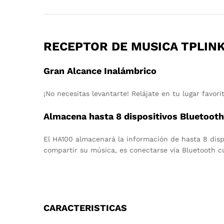
RECEPTOR DE MUSICA TPLINK
Gran Alcance Inalámbrico
¡No necesitas levantarte! Relájate en tu lugar favo
Almacena hasta 8 dispositivos Bluetooth
El HA100 almacenará la información de hasta 8 dispo
compartir su música, es conectarse vía Bluetooth c
CARACTERISTICAS