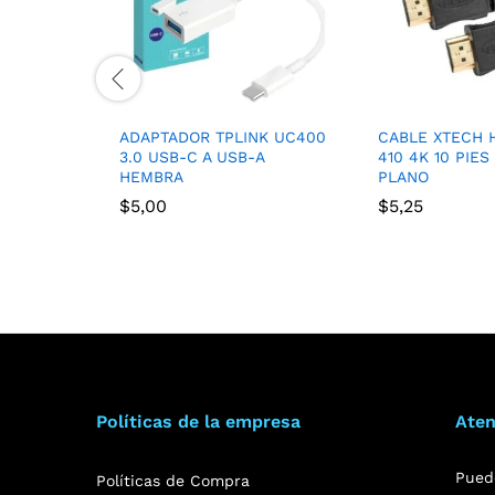
ADAPTADOR TPLINK UC400
CABLE XTECH 
3.0 USB-C A USB-A
410 4K 10 PIES
HEMBRA
PLANO
$
5,00
$
5,25
Políticas de la empresa
Aten
Pued
Políticas de Compra