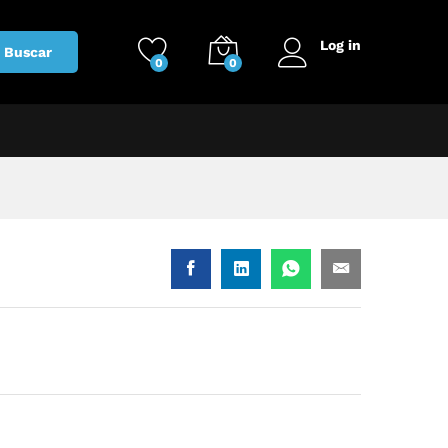
Log in
Buscar
0
0