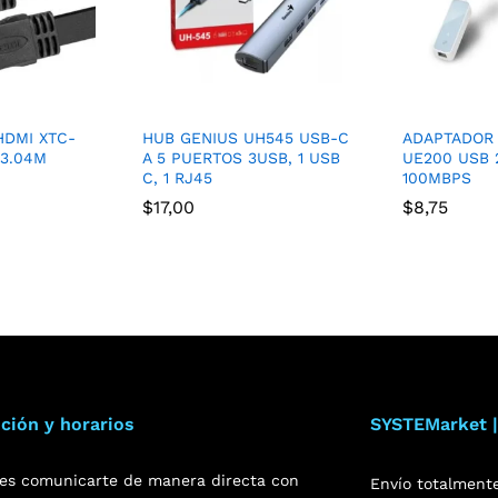
HDMI XTC-
HUB GENIUS UH545 USB-C
ADAPTADOR 
 3.04M
A 5 PUERTOS 3USB, 1 USB
UE200 USB 
C, 1 RJ45
100MBPS
$
17,00
$
8,75
ción y horarios
SYSTEMarket |
es comunicarte de manera directa con
Envío totalment