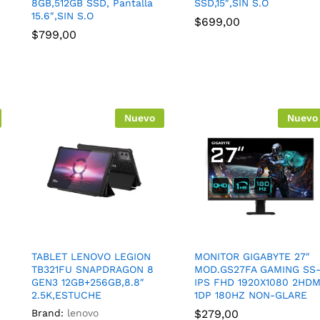
8GB,512GB SSD, Pantalla
SSD,15″,SIN S.O
15.6″,SIN S.O
$
699,00
$
799,00
Nuevo
Nuevo
TABLET LENOVO LEGION
MONITOR GIGABYTE 27″
TB321FU SNAPDRAGON 8
MOD.GS27FA GAMING SS
GEN3 12GB+256GB,8.8″
IPS FHD 1920X1080 2HDM
2.5K,ESTUCHE
1DP 180HZ NON-GLARE
Brand:
lenovo
$
279,00