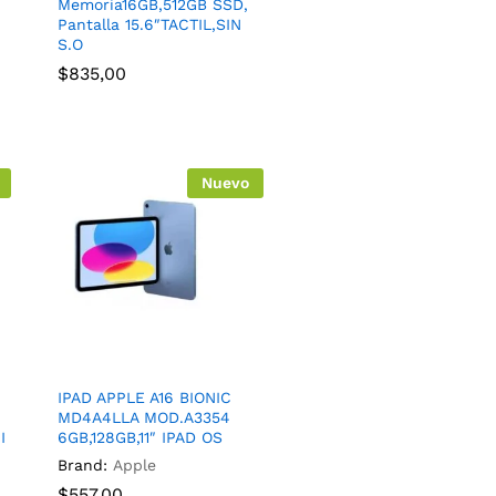
Memoria16GB,512GB SSD,
Pantalla 15.6″TACTIL,SIN
S.O
$
835,00
Nuevo
IPAD APPLE A16 BIONIC
-
MD4A4LLA MOD.A3354
I
6GB,128GB,11″ IPAD OS
Brand:
Apple
$
557,00