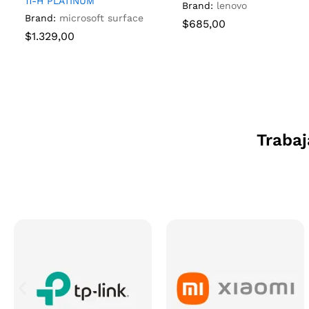
11-H PLATINUM
Brand:
lenovo
Brand:
microsoft surface
$
685,00
$
1.329,00
Traba