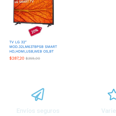
TV LG 32″
MOD.32LM637BPSB SMART
HD,HDMI,USB,WEB OS,BT
$
287,20
$
359,00
Envíos seguros
Vari