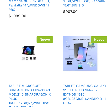
Memoria 8GB,512GB SSD,
16GB,512GB SSD, Pantalla
Pantalla 14″,WINDOWS 11
15.6″,SIN S.O
PRO
$
907,00
$
1.099,00
Nuevo
Nuevo
TABLET MICROSOFT
TABLET SAMSUNG GALAXY
SURFACE PRO EP2-33671
S10 FE PLUS SM-X620
MOD.2110 SNAPDRAGON X
EXYNOS 1580
PLUS
8GB,128GB,13.»,ANDROID 14
16GB,512GB,12″,WINDOWS
GRAY